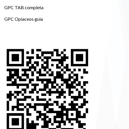
GPC TAB completa
GPC Opiaceos guia