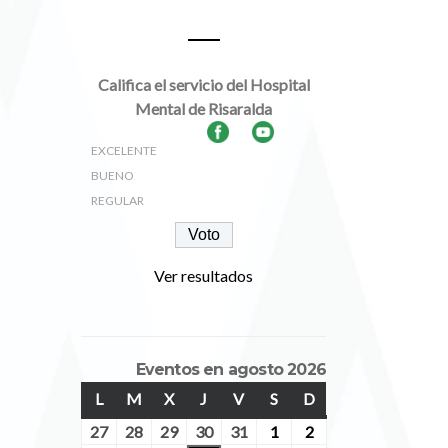
Encuestas
Califica el servicio del Hospital
Mental de Risaralda
EXCELENTE
BUENO
REGULAR
Ver resultados
Eventos en agosto 2026
L
LUNES
M
MARTES
X
MIÉRCOLES
J
JUEVES
V
VIERNES
S
SÁBADO
D
DOMINGO
27
julio
28
julio
29
julio
30
julio
31
julio
1
agosto
2
agosto