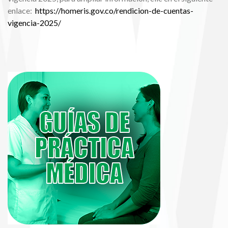
enlace:
https://homeris.gov.co/rendicion-de-cuentas-
vigencia-2025/