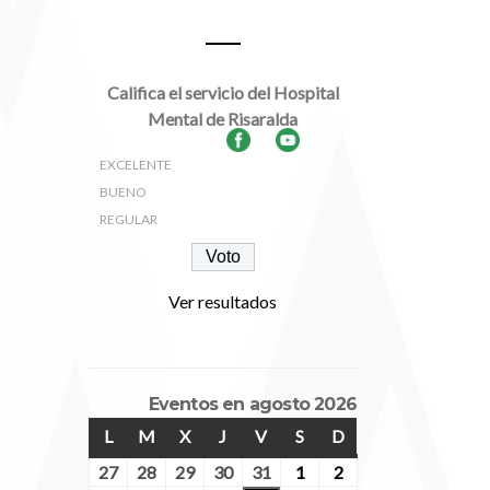
Encuestas
Califica el servicio del Hospital
Socializ
Mental de Risaralda
Adher
P
EXCELENTE
BUENO
REGULAR
Ver resultados
Eventos en agosto 2026
L
LUNES
M
MARTES
X
MIÉRCOLES
J
JUEVES
V
VIERNES
S
SÁBADO
D
DOMINGO
27
julio
28
julio
29
julio
30
julio
31
julio
1
agosto
2
agosto