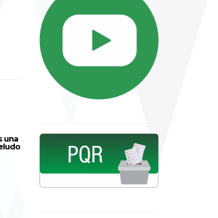
s una
PRESUPUESTO APROBADO
eludo
2018