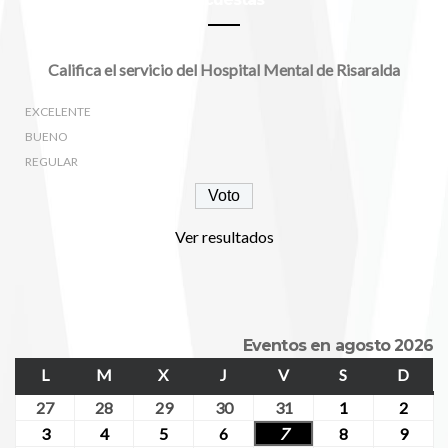
Califica el servicio del Hospital Mental de Risaralda
EXCELENTE
BUENO
REGULAR
Ver resultados
Eventos en agosto 2026
L
LUNES
M
MARTES
X
MIÉRCOLES
J
JUEVES
V
VIERNES
S
SÁBADO
D
DOM
27
julio
28
julio
29
julio
30
julio
31
julio
1
agosto
2
agost
27,
28,
29,
30,
31,
1,
2,
3
agosto
4
agosto
5
agosto
6
agosto
7
agosto
8
agosto
9
agost