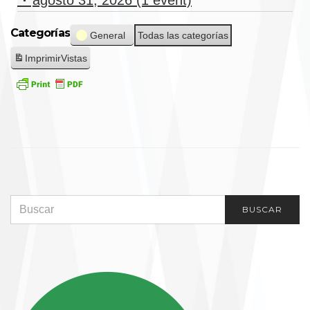
agosto 31, 2026
(1 event)
¡Cumpleaños
Categorías
General
Todas las categorías
de
HOMERIS!
Imprimir
Vistas
SEARCH FOR:
BUSCAR