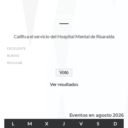
Encuestas
Califica el servicio del Hospital Mental de Risaralda
EXCELENTE
BUENO
REGULAR
Ver resultados
Eventos en agosto 2026
L
LUNES
M
MARTES
X
MIÉRCOLES
J
JUEVES
V
VIERNES
S
SÁBADO
D
DOM