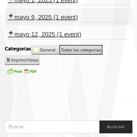
mayo 1, 2025
(1 event)
Dia
Internacional
mayo 9, 2025
(1 event)
del
Dia
Trabajador
de
mayo 12, 2025
(1 event)
la
Dia
Categorías
Madre
General
Todas las categorías
internacional
de
Imprimir
Vistas
la
Enfermeria
SEARCH FOR:
BUSCAR